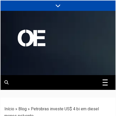
Skip
to
content
Portal de notícias de Engenharia e
Revista | O
Infraestrutura
Empreiteiro
Início
»
Blog
»
Petrobras investe US$ 4 bi em diesel
menos poluente.