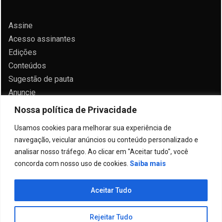
Assine
Acesso assinantes
Edições
Conteúdos
Sugestão de pauta
Anuncie
Contato
Nossa política de Privacidade
Política de privacidade
Usamos cookies para melhorar sua experiência de
navegação, veicular anúncios ou conteúdo personalizado e
analisar nosso tráfego. Ao clicar em "Aceitar tudo", você
concorda com nosso uso de cookies.
Saiba mais
Todos direitos reservados 2024.
Aceitar Tudo
Proudly powered by WordPress
|
Theme: Allure
News by
Candid Themes
.
Rejeitar Tudo