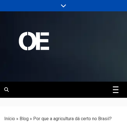
Skip
to
content
Portal de notícias de Engenharia e
Revista | O
Infraestrutura
Empreiteiro
Início
»
Blog
»
Por que a agricultura dá certo no Brasil?