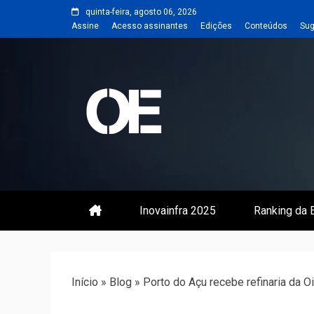
Skip
quinta-feira, agosto 06, 2026
to
Assine
Acesso assinantes
Edições
Conteúdos
Sug
content
Portal de notícias de Engenharia
Revista | O
Inovainfra 2025
Ranking da E
Início
»
Blog
»
Porto do Açu recebe refinaria da O