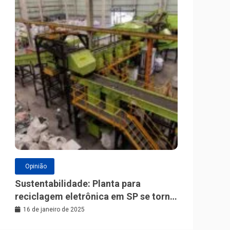
Opinião
Sustentabilidade: Planta para
reciclagem eletrônica em SP se torna
a maior da América Latina
16 de janeiro de 2025