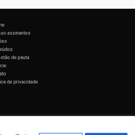
ne
so assinantes
ões
eúdos
stão de pauta
cie
ato
tica de privacidade