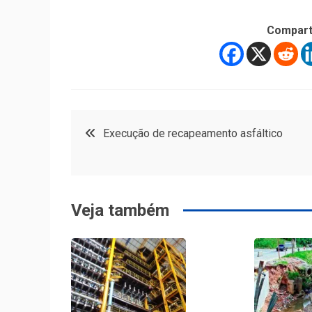
Compart
Navegação
Execução de recapeamento asfáltico
de
Post
Veja também