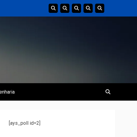
enharia
[ays_poll id=2]