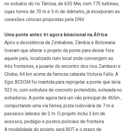
no estuário do rio Tâmisa, de 630 Mw, com 175 turbinas,
cujas torres de 70 m e 5 m de diâmetro, já incorporam as
conexões cônicas propostas pela DNV.
Uma ponte antes tri agora binacional na África
Após a desistência da Zimbabwe, Zâmbia e Botswana
tiveram que alterar o projeto da ponte para deixar fora
aquele país, localizado num local onde convergem as
três fronteiras, a jusante do encontro dos rios Zambezi e
Chobe, 64 km acima da famosa catarata Victoria Falls. A
Egis BCEOM foi mantida para reprojetar a ponte que teria
923 m, com estrutura de concreto protendido, estaiada no
extradorso. A ponte agora terá um vão principal de 465m ,
comportando uma via férrea, pista rodoviária de 7 m e
passeios laterais de 2 m. O projeto inclui 3 km de
acessos, pedágio e postos policiais de fronteira.
A modalidade do projeto será BOT e o prazo de