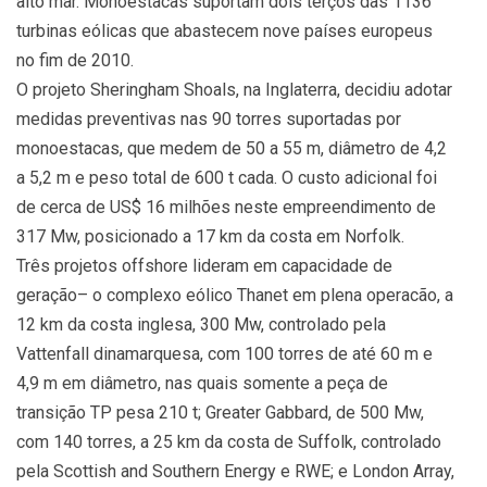
alto mar. Monoestacas suportam dois terços das 1136
turbinas eólicas que abastecem nove países europeus
no fim de 2010.
O projeto Sheringham Shoals, na Inglaterra, decidiu adotar
medidas preventivas nas 90 torres suportadas por
monoestacas, que medem de 50 a 55 m, diâmetro de 4,2
a 5,2 m e peso total de 600 t cada. O custo adicional foi
de cerca de US$ 16 milhões neste empreendimento de
317 Mw, posicionado a 17 km da costa em Norfolk.
Três projetos offshore lideram em capacidade de
geração– o complexo eólico Thanet em plena operacão, a
12 km da costa inglesa, 300 Mw, controlado pela
Vattenfall dinamarquesa, com 100 torres de até 60 m e
4,9 m em diâmetro, nas quais somente a peça de
transição TP pesa 210 t; Greater Gabbard, de 500 Mw,
com 140 torres, a 25 km da costa de Suffolk, controlado
pela Scottish and Southern Energy e RWE; e London Array,