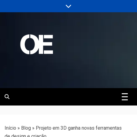
Skip
to
content
Portal de notícias de Engenharia e
Revista | O
Infraestrutura
Empreiteiro
Início
»
Blog
»
Projeto em 3D ganha novas ferramentas
de design e criação