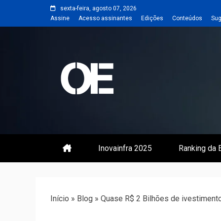
Skip
sexta-feira, agosto 07, 2026
to
Assine
Acesso assinantes
Edições
Conteúdos
Sug
content
Portal de notícias de Engenharia
Revista | O
Inovainfra 2025
Ranking da E
Início
»
Blog
»
Quase R$ 2 Bilhões de ivestiment