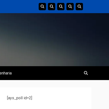
enharia
[ays_poll id=2]