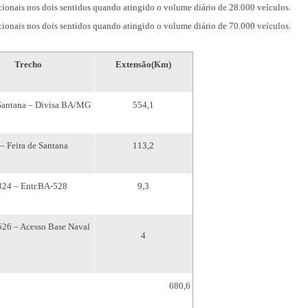
ionais nos dois sentidos quando atingido o volume diário de 28.000 veículos.
ionais nos dois sentidos quando atingido o volume diário de 70.000 veículos.
Trecho
Extensão(Km)
 Santana – Divisa BA/MG
554,1
– Feira de Santana
113,2
324 – Entr.BA-528
9,3
526 – Acesso Base Naval
4
680,6