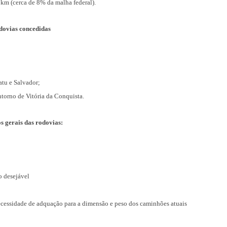
km (cerca de 8% da malha federal).
dovias concedidas
atu e Salvador;
ntorno de Vitória da Conquista.
s gerais das rodovias:
o desejável
necessidade de adquação para a dimensão e peso dos caminhões atuais