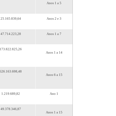
Anos 1 a 5
25.165.839,64
Anos 2 e 3
47.714.223,28
Anos 1 a 7
173.822.825,26
Anos 1 a 14
626.163.698,48
Anos 6 a 15
1.219.689,82
Ano 1
49.378.346,87
Anos 1 a 15