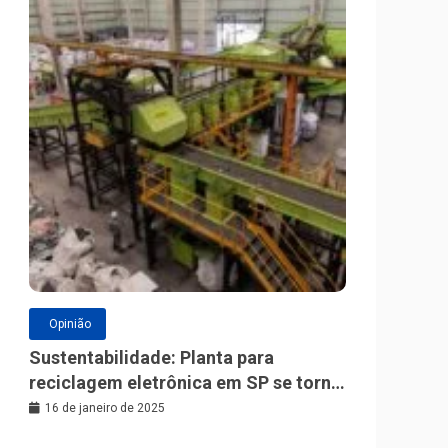
Opinião
Sustentabilidade: Planta para
reciclagem eletrônica em SP se torna
a maior da América Latina
16 de janeiro de 2025