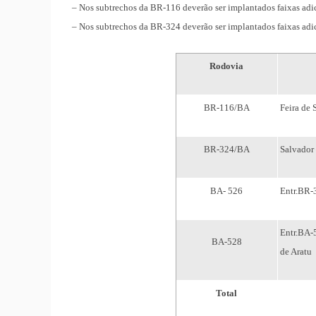
– Nos subtrechos da BR-116 deverão ser implantados faixas adic
– Nos subtrechos da BR-324 deverão ser implantados faixas adic
Rodovia
BR-116/BA
Feira de
BR-324/BA
Salvador 
BA- 526
Entr.BR-
Entr.BA-
BA-528
de Aratu
Total