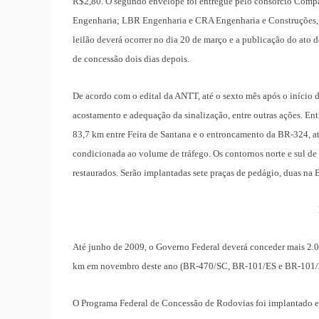
R$2,80. O segundo envelope foi entregue pelo consórcio Compan
Engenharia; LBR Engenharia e CRA Engenharia e Construções, 
leilão deverá ocorrer no dia 20 de março e a publicação do ato d
de concessão dois dias depois.
De acordo com o edital da ANTT, até o sexto mês após o início d
acostamento e adequação da sinalização, entre outras ações. Ent
83,7 km entre Feira de Santana e o entroncamento da BR-324, at
condicionada ao volume de tráfego. Os contornos norte e sul de
restaurados. Serão implantadas sete praças de pedágio, duas na
Até junho de 2009, o Governo Federal deverá conceder mais 2
km em novembro deste ano (BR-470/SC, BR-101/ES e BR-101/BA)
O Programa Federal de Concessão de Rodovias foi implantado en