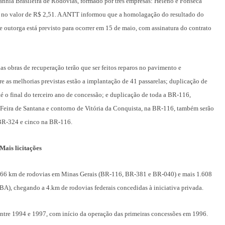
hia Brasileira de Rodovias, formado por três empresas: Heleno e Fonseca
no valor de R$ 2,51. A ANTT informou que a homolagação do resultado do
e outorga está previsto para ocorrer em 15 de maio, com assinatura do contrato
as obras de recuperação terão que ser feitos reparos no pavimento e
re as melhorias previstas estão a implantação de 41 passarelas; duplicação de
é o final do terceiro ano de concessão; e duplicação de toda a BR-116,
 Feira de Santana e contorno de Vitória da Conquista, na BR-116, também serão
 BR-324 e cinco na BR-116.
Mais licitações
.066 km de rodovias em Minas Gerais (BR-116, BR-381 e BR-040) e mais 1.608
, chegando a 4.km de rodovias federais concedidas à iniciativa privada.
tre 1994 e 1997, com início da operação das primeiras concessões em 1996.