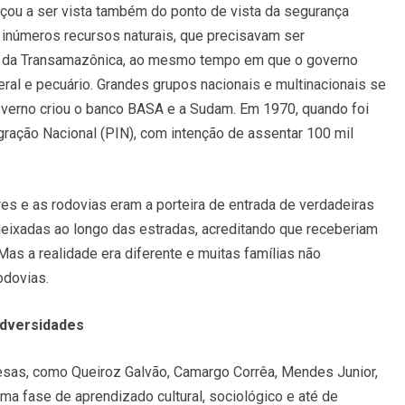
çou a ser vista também do ponto de vista da segurança
e inúmeros recursos naturais, que precisavam ser
ção da Transamazônica, ao mesmo tempo em que o governo
eral e pecuário. Grandes grupos nacionais e multinacionais se
o governo criou o banco BASA e a Sudam. Em 1970, quando foi
egração Nacional (PIN), com intenção de assentar 100 mil
es e as rodovias eram a porteira de entrada de verdadeiras
deixadas ao longo das estradas, acreditando que receberiam
Mas a realidade era diferente e muitas famílias não
odovias.
dversidades
esas, como Queiroz Galvão, Camargo Corrêa, Mendes Junior,
uma fase de aprendizado cultural, sociológico e até de