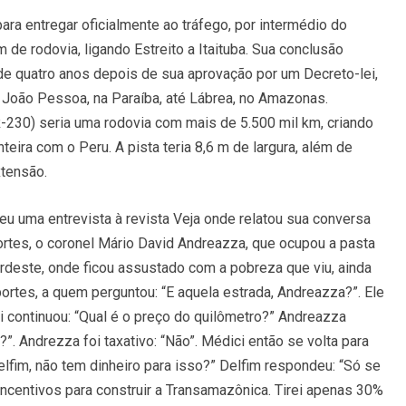
ara entregar oficialmente ao tráfego, por intermédio do
 de rodovia, ligando Estreito a Itaituba. Sua conclusão
e quatro anos depois de sua aprovação por um Decreto-lei,
 João Pessoa, na Paraíba, até Lábrea, no Amazonas.
R-230) seria uma rodovia com mais de 5.500 mil km, criando
teira com o Peru. A pista teria 8,6 m de largura, além de
tensão.
 uma entrevista à revista Veja onde relatou sua conversa
ortes, o coronel Mário David Andreazza, que ocupou a pasta
deste, onde ficou assustado com a pobreza que viu, ainda
portes, a quem perguntou: “E aquela estrada, Andreazza?”. Ele
ci continuou: “Qual é o preço do quilômetro?” Andreazza
”. Andrezza foi taxativo: “Não”. Médici então se volta para
elfim, não tem dinheiro para isso?” Delfim respondeu: “Só se
incentivos para construir a Transamazônica. Tirei apenas 30%