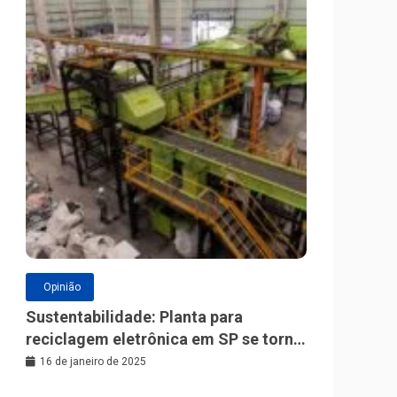
Opinião
Sustentabilidade: Planta para
reciclagem eletrônica em SP se torna
a maior da América Latina
16 de janeiro de 2025