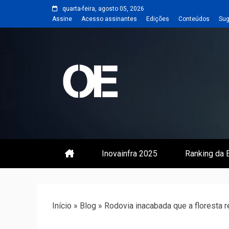
Skip
quarta-feira, agosto 05, 2026
to
Assine
Acesso assinantes
Edições
Conteúdos
Sug
content
Portal de notícias de Engenharia
Revista | O
Inovainfra 2025
Ranking da E
Início
»
Blog
»
Rodovia inacabada que a floresta 