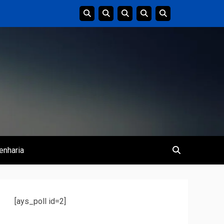
enharia
[ays_poll id=2]