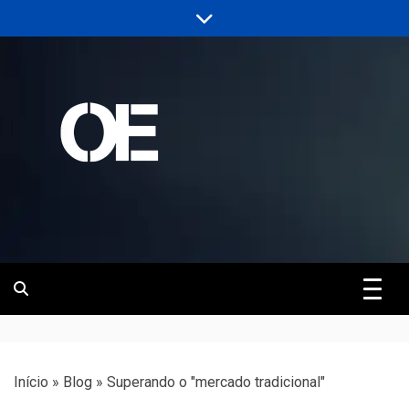
Skip
to
content
Portal de notícias de Engenharia e
Revista | O
Infraestrutura
Empreiteiro
Início
»
Blog
»
Superando o "mercado tradicional"