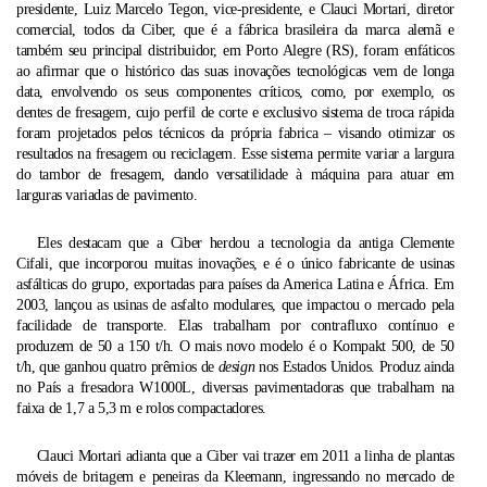
presidente, Luiz Marcelo Tegon, vice-presidente, e Clauci Mortari, diretor
comercial, todos da Ciber, que é a fábrica brasileira da marca alemã e
também seu principal distribuidor, em Porto Alegre (RS), foram enfáticos
ao afirmar que o histórico das suas inovações tecnológicas vem de longa
data, envolvendo os seus componentes críticos, como, por exemplo, os
dentes de fresagem, cujo perfil de corte e exclusivo sistema de troca rápida
foram projetados pelos técnicos da própria fabrica – visando otimizar os
resultados na fresagem ou reciclagem.
Esse sistema permite variar a largura
do tambor de fresagem,
dando versatilidade à máquina para atuar em
larguras variadas de pavimento.
Eles destacam que a Ciber herdou a tecnologia da antiga Clemente
Cifali, que incorporou muitas inovações, e é o único fabricante de usinas
asfálticas do grupo, exportadas para países da America Latina e África. Em
2003, lançou as usinas de asfalto modulares, que impactou o mercado pela
facilidade de transporte. Elas trabalham por contrafluxo contínuo e
produzem de 50 a 150 t/h. O mais novo modelo é o Kompakt 500, de 50
t/h, que ganhou quatro prêmios de
design
nos Estados Unidos. Produz ainda
no País a fresadora W1000L, diversas pavimentadoras que trabalham na
faixa de 1,7 a 5,3 m e rolos compactadores.
Clauci Mortari adianta que a Ciber vai trazer em 2011 a linha de plantas
móveis de britagem e peneiras da Kleemann, ingressando no mercado de