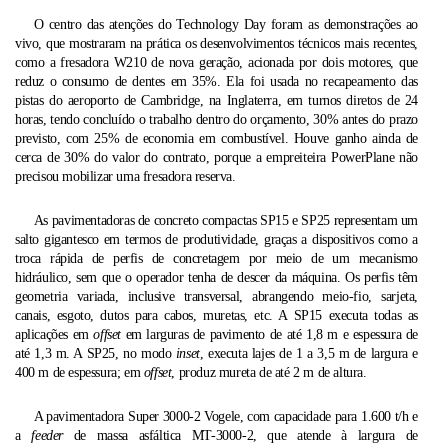
O centro das atenções do Technology Day foram as demonstrações ao
vivo, que mostraram na prática os desenvolvimentos técnicos mais recentes,
como a fresadora W210 de nova geração, acionada por dois motores, que
reduz o consumo de dentes em 35%. Ela foi usada no recapeamento das
pistas do aeroporto de Cambridge, na Inglaterra, em turnos diretos de 24
horas, tendo concluído o trabalho dentro do orçamento, 30% antes do prazo
previsto, com 25% de economia em combustível. Houve ganho ainda de
cerca de 30% do valor do contrato, porque a empreiteira PowerPlane não
precisou mobilizar uma fresadora reserva.
As pavimentadoras de concreto compactas SP15 e SP25 representam um
salto gigantesco em termos de produtividade, graças a dispositivos como a
troca rápida de perfis de concretagem por meio de um mecanismo
hidráulico, sem que o operador tenha de descer da máquina. Os perfis têm
geometria variada, inclusive transversal, abrangendo meio-fio, sarjeta,
canais, esgoto, dutos para cabos, muretas, etc. A SP15 executa todas as
aplicações em
offset
em larguras de pavimento de até 1,8 m e espessura de
até 1,3 m. A SP25, no modo
inset
, executa lajes de 1 a 3,5 m de largura e
400 m de espessura; em
offset
, produz mureta de até 2 m de altura.
A pavimentadora Super 3000-2 Vogele, com capacidade para 1.600 t/h e
a
feeder
de massa asfáltica MT-3000-2, que atende à largura de