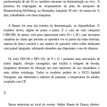
pavimentação de até 16 m, também entraram na demonstração ao vivo.. A
primeira foi empregada no recapeamento da pista do aeroporto de
Braunschweig-Wolfsburg, na Alemanha, lançando 50 mil t de massa em 11
dias, trabalhando com duas máquinas.
A Hamm foi uma das estrelas da demonstração, ao disponibilizar 15
modelos novos, alguns de ponta a ponta. É o caso do rolo compacto
GRW280, de pneus, com peso operacional entre 10 t e 28 t, que incorpora
canaletas no chassi que permite ao operador ver os pneus da rodas externas,
sistema de lastro variável e um assento de operador sobre trilho deslizante
com painel integrado, utilizando desenhos que dispensam o uso de idiomas.
Os rolos HD+90 e HD+110, de 9 e 11 t possuem uma articulação de
maior ângulo, direção caranguejo, que facilita a rolagem de bordas,
frequência diferente de vibração nos dois tambores, de uso simultâneo, e
uma cabine extralarga. Todos os modelos podem ter o HCQ Asphalt
Navigator, que determina o número de passadas, a temperatura do asfalto,
acoplado com GP
S.
Numa entrevista no local do evento, Walter Rauen de Douza, diretor-