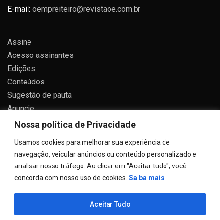
E-mail:
oempreiteiro@revistaoe.com.br
Assine
Acesso assinantes
Edições
Conteúdos
Sugestão de pauta
Anuncie
Contato
Nossa política de Privacidade
Política de privacidade
Usamos cookies para melhorar sua experiência de
navegação, veicular anúncios ou conteúdo personalizado e
analisar nosso tráfego. Ao clicar em "Aceitar tudo", você
concorda com nosso uso de cookies.
Saiba mais
Todos direitos reservados 2024.
Aceitar Tudo
Proudly powered by WordPress
|
Theme: Allure News