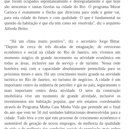
que foram ocupados espontaneamente e desregradamente e que hoje
são seiscentas e tantas favelas na cidade do Rio. O programa Morar
Carioca é exatamente a flecha que direciona para onde a gente vai,
para esta cidade do futuro e com qualidade. O que é fundamental na
questão da habitação é que ela tem como ser resolvida”, diz o arquiteto
Alfredo Britto.
“Há um clima muito positivo”, diz o secretário Jorge Bittar.
“Depois de cerca de três décadas de estagnação, de retrocesso
econômico e social na cidade do Rio de Janeiro, nós vivemos um
momento mágico de grande incremento na atividade econômica em
todas as áreas, inclusive nas de serviço e de turismo. Nossa rede
hoteleira está com a capacidade absolutamente preenchida para os
próximos meses e anos. Há um crescimento muito grande na atividade
turística no Rio de Janeiro, no turismo de negócios. A cidade é um
importante centro da indústria de petróleo e gás no país, seguramente o
mais importante centro desta atividade. O setor da construção
imobiliária vive um momento de grande atividade, inclusive os
investimentos em habitação popular, que nós estamos coordenando
através do Programa Minha Casa Minha Vida que pretende até o final
do ano que vem ter 50 mil unidades habitacionais desenvolvidas para a
cidade. Tudo leva a crer que este processo de crescimento econômico e
sustentável de geração de novos empregos, de melhoria da qualidade
de vida e de melhoria das condições sociais da população mais pobre