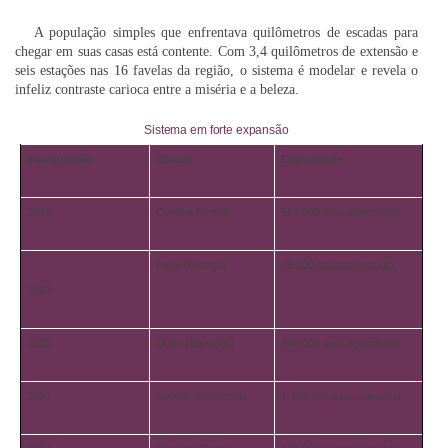
A população simples que enfrentava quilômetros de escadas para
chegar em suas casas está contente. Com 3,4 quilômetros de extensão e
seis estações nas 16 favelas da região, o sistema é modelar e revela o
infeliz contraste carioca entre a miséria e a beleza.
Sistema em forte expansão
Inauguração
Cidade
Capacidade
1972
Curitiba (Brasil)
562.000 passageiros/dia
Paris (França)
45.000 passageiros/dia
1993
1995
Quito (Equador)
246.000 passageiros/dia
2001
Bogotá (Colômbia)
1.450.000 passageiros/dia