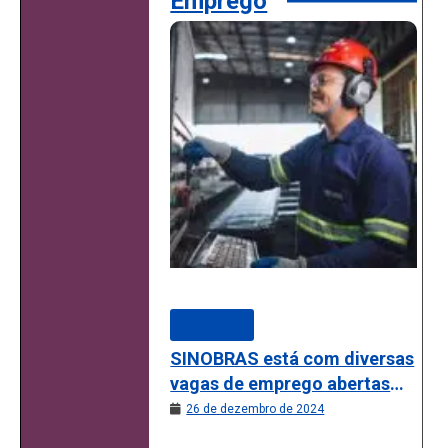
Emprego
Emprego
SINOBRAS está com diversas
vagas de emprego abertas
em Marabá (PA)
26 de dezembro de 2024