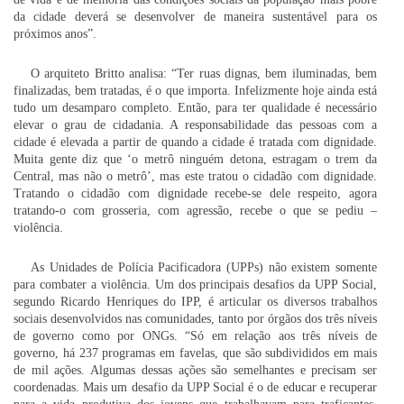
da cidade deverá se desenvolver de maneira sustentável para os
próximos anos”.
O arquiteto Britto analisa: “Ter ruas dignas, bem iluminadas, bem
finalizadas, bem tratadas, é o que importa. Infelizmente hoje ainda está
tudo um desamparo completo. Então, para ter
qualidade é necessário
elevar o grau de cidadania. A responsabilidade das pessoas com a
cidade é elevada a partir de quando a cidade é tratada com dignidade.
Muita gente diz que ‘o metrô ninguém detona, estragam o trem da
Central, mas não o metrô’, mas este tratou o cidadão com dignidade.
Tratando o cidadão com dignidade recebe-se dele respeito, agora
tratando-o com grosseria, com agressão, recebe o que se pediu –
violência.
As Unidades de Polícia Pacificadora (UPPs) não existem somente
para combater a violência. Um dos principais desafios da UPP Social,
segundo Ricardo Henriques do IPP, é articular os diversos trabalhos
sociais desenvolvidos nas comunidades, tanto por órgãos dos três níveis
de governo como por ONGs. “Só em relação aos três níveis de
governo, há 237 programas em favelas, que são subdivididos em mais
de mil ações. Algumas dessas ações são semelhantes e precisam ser
coordenadas. Mais um desafio da UPP Social é o de educar e recuperar