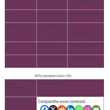
2004
Pequim (China)
120.000 passageiros/dia
2004
Jacarta (Indonésia)
140.000 passageiros/dia
2005
Cidade do México
(México)
260.000 passageiros/dia
2007
Istambul (Turquia)
130.000 passageiros/dia
2008
Guadalajara (México)
100.000 passageiros/dia
BRTs planejados para o Rio
Corredores
Áreas beneficiadas
Estratégicos
Compartilhe esse conteúdo
BRT TransCarioca