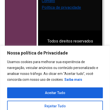
Contato
Política de privacidade
Todos direitos reservados
2024.
Nossa política de Privacidade
Proudly powered by
WordPress
|
Theme: Allure
Usamos cookies para melhorar sua experiência de
News by
Candid Themes
.
navegação, veicular anúncios ou conteúdo personalizado e
analisar nosso tráfego. Ao clicar em "Aceitar tudo", você
concorda com nosso uso de cookies.
Saiba mais
Aceitar Tudo
Rejeitar Tudo