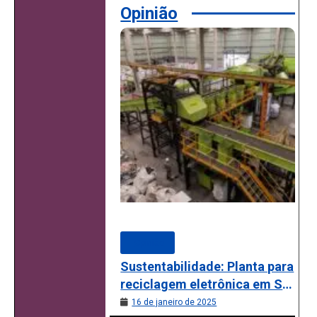
Opinião
Opinião
Sustentabilidade: Planta para
reciclagem eletrônica em SP
se torna a maior da América
16 de janeiro de 2025