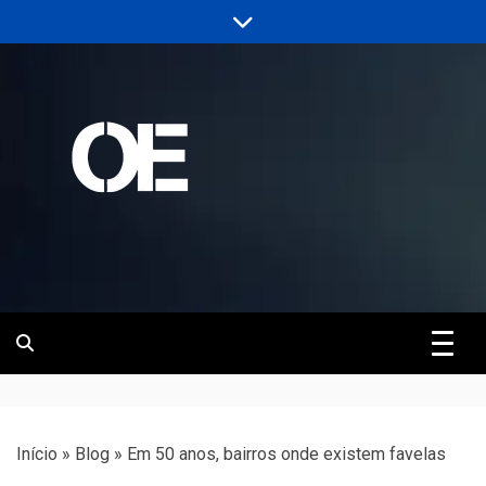
Skip
to
content
Portal de notícias de Engenharia e
Revista | O
Infraestrutura
Empreiteiro
Início
»
Blog
»
Em 50 anos, bairros onde existem favelas