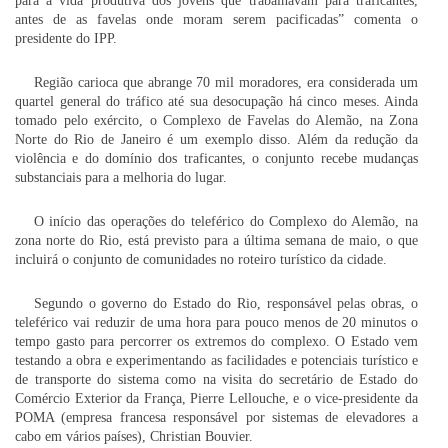
para a vida produtiva dos jovens que trabalhavam para traficantes,
antes de as favelas onde moram serem pacificadas” comenta o
presidente do IPP.
Região carioca que abrange 70 mil moradores, era considerada um
quartel general do tráfico até sua desocupação há cinco meses. Ainda
tomado pelo exército, o Complexo de Favelas do Alemão, na Zona
Norte do Rio de Janeiro é um exemplo disso. Além da redução da
violência e do domínio dos traficantes, o conjunto recebe mudanças
substanciais para a melhoria do lugar.
O início das operações do teleférico do Complexo do Alemão, na
zona norte do Rio, está previsto para a última semana de maio, o que
incluirá o conjunto de comunidades no roteiro turístico da cidade.
Segundo o governo do Estado do Rio, responsável pelas obras, o
teleférico vai reduzir de uma hora para pouco menos de 20 minutos o
tempo gasto para percorrer os extremos do complexo. O Estado vem
testando a obra e experimentando as facilidades e potenciais turístico e
de transporte do sistema como na visita do secretário de Estado do
Comércio Exterior da França, Pierre Lellouche, e o vice-presidente da
POMA (empresa francesa responsável por sistemas de elevadores a
cabo em vários países), Christian Bouvier.